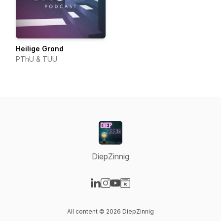
Heilige Grond
PThU & TUU
DiepZinnig
Visit our LinkedIn page
Visit our Instagram page
Visit our YouTube page
Visit our Website page
All content © 2026 DiepZinnig