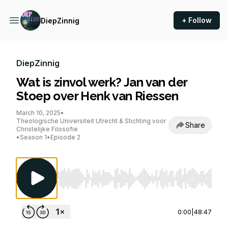
+ Follow
DiepZinnig
DiepZinnig
Wat is zinvol werk? Jan van der
Stoep over Henk van Riessen
March 10, 2025
•
Theologische Universiteit Utrecht & Stichting voor
Share
Christelijke Filosofie
•
Season 1
•
Episode 2
Use Left/Right to seek, Home/End to jump to st
0:00
|
48:47